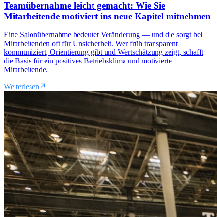
Teamübernahme leicht gemacht: Wie Sie
Mitarbeitende motiviert ins neue Kapitel mitnehmen
Eine Salonübernahme bedeutet Veränderung — und die sorgt bei
Mitarbeitenden oft für Unsicherheit. Wer früh transparent
kommuniziert, Orientierung gibt und Wertschätzung zeigt, schafft
die Basis für ein positives Betriebsklima und motivierte
Mitarbeitende.
Weiterlesen