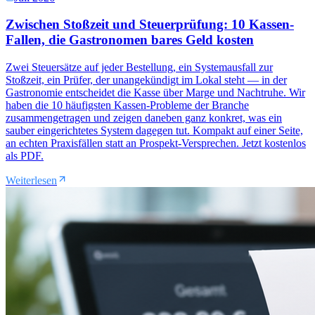
Zwischen Stoßzeit und Steuerprüfung: 10 Kassen-
Fallen, die Gastronomen bares Geld kosten
Zwei Steuersätze auf jeder Bestellung, ein Systemausfall zur
Stoßzeit, ein Prüfer, der unangekündigt im Lokal steht — in der
Gastronomie entscheidet die Kasse über Marge und Nachtruhe. Wir
haben die 10 häufigsten Kassen-Probleme der Branche
zusammengetragen und zeigen daneben ganz konkret, was ein
sauber eingerichtetes System dagegen tut. Kompakt auf einer Seite,
an echten Praxisfällen statt an Prospekt-Versprechen. Jetzt kostenlos
als PDF.
Weiterlesen