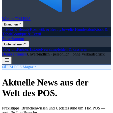
Warum TIM.POS
Branchen
Friseur & Beauty
Kosmetik & Beauty
Juwelier
Hundesalon
Kiosk &
Tabak
Boutique & Textil
Preise
Support
Unternehmen
Über uns
Partner
Historie
News
Empfehlen & kassieren
Demo anfragen
Unverbindlich · persönlich · ohne Verkaufsdruck
TIM.POS Magazin
Aktuelle News aus der
Welt des POS.
Praxistipps, Branchenwissen und Updates rund um TIM.POS —
auch für Ihre Branche.