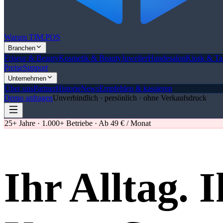
Warum TIM.POS
Branchen
Friseur & Beauty
Kosmetik & Beauty
Juwelier
Hundesalon
Kiosk & Ta
Preise
Support
Unternehmen
Über uns
Partner
Historie
News
Empfehlen & kassieren
Demo anfragen
Unverbindlich · persönlich · ohne Verkaufsdruck
25+ Jahre · 1.000+ Betriebe · Ab 49 € / Monat
Ihr Alltag.