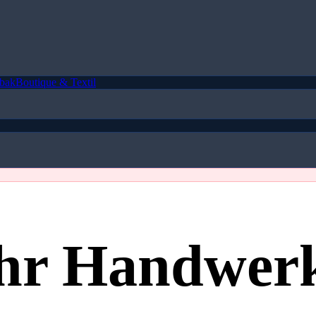
bak
Boutique & Textil
 Ihr Handwer