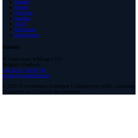
Support
Partner
Über uns
Kontakt
AGB
Impressum
Datenschutz
Kontakt
IT-Systemhaus Schlimgen UG
Bergisch Gladbach
+49 22 02 / 942 97 00
service@it-schlimgen.de
© 2025 IT-Systemhaus Schlimgen UG
Inspired by AMO Consulting
*basierend auf 15 Google Bewertungen