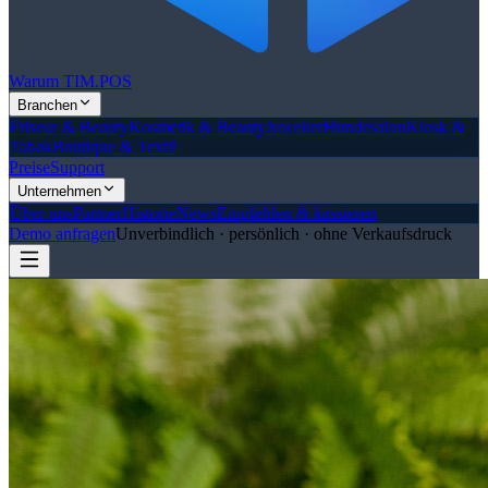
Warum TIM.POS
Branchen
Friseur & Beauty
Kosmetik & Beauty
Juwelier
Hundesalon
Kiosk &
Tabak
Boutique & Textil
Preise
Support
Unternehmen
Über uns
Partner
Historie
News
Empfehlen & kassieren
Demo anfragen
Unverbindlich · persönlich · ohne Verkaufsdruck