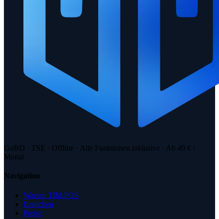
GoBD · TSE · Offline · Alle Funktionen inklusive · Ab 49 € /
Monat
Navigation
Warum TIM.POS
Branchen
Preise