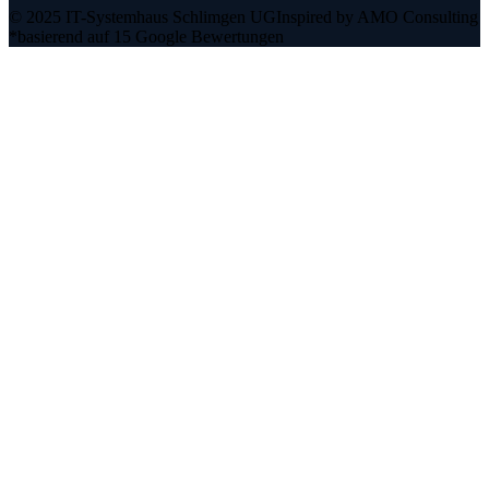
© 2025 IT-Systemhaus Schlimgen UG
Inspired by AMO Consulting
*basierend auf 15 Google Bewertungen