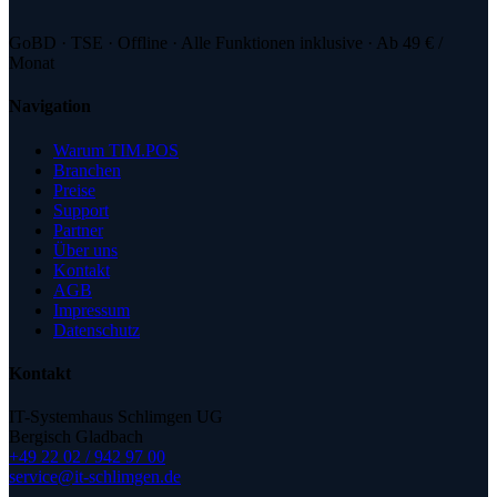
GoBD · TSE · Offline · Alle Funktionen inklusive · Ab 49 € /
Monat
Navigation
Warum TIM.POS
Branchen
Preise
Support
Partner
Über uns
Kontakt
AGB
Impressum
Datenschutz
Kontakt
IT-Systemhaus Schlimgen UG
Bergisch Gladbach
+49 22 02 / 942 97 00
service@it-schlimgen.de