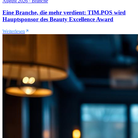
August 2026
·
Branche
Eine Branche, die mehr verdient: TIM.POS wird
Hauptsponsor des Beauty Excellence Award
Weiterlesen