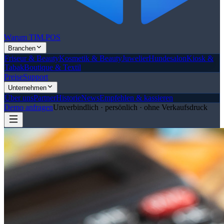
Warum TIM.POS
Branchen
Friseur & Beauty
Kosmetik & Beauty
Juwelier
Hundesalon
Kiosk &
Tabak
Boutique & Textil
Preise
Support
Unternehmen
Über uns
Partner
Historie
News
Empfehlen & kassieren
Demo anfragen
Unverbindlich · persönlich · ohne Verkaufsdruck